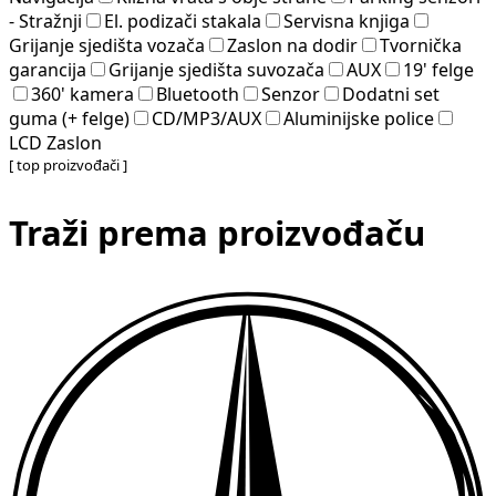
- Stražnji
El. podizači stakala
Servisna knjiga
Grijanje sjedišta vozača
Zaslon na dodir
Tvornička
garancija
Grijanje sjedišta suvozača
AUX
19' felge
360' kamera
Bluetooth
Senzor
Dodatni set
guma (+ felge)
CD/MP3/AUX
Aluminijske police
LCD Zaslon
[ top proizvođači ]
Traži prema proizvođaču