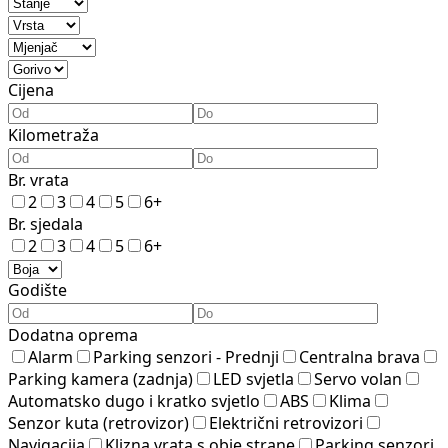
Cijena
Kilometraža
Br. vrata
2
3
4
5
6+
Br. sjedala
2
3
4
5
6+
Godište
Dodatna oprema
Alarm
Parking senzori - Prednji
Centralna brava
Parking kamera (zadnja)
LED svjetla
Servo volan
Automatsko dugo i kratko svjetlo
ABS
Klima
Senzor kuta (retrovizor)
Električni retrovizori
Navigacija
Klizna vrata s obje strane
Parking senzori