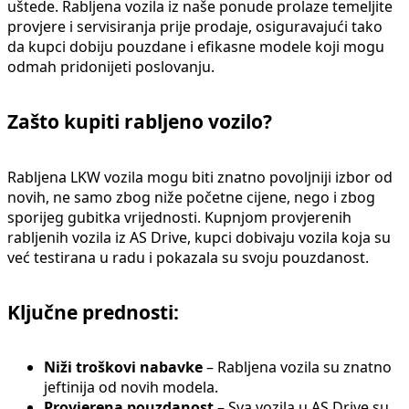
uštede. Rabljena vozila iz naše ponude prolaze temeljite
provjere i servisiranja prije prodaje, osiguravajući tako
da kupci dobiju pouzdane i efikasne modele koji mogu
odmah pridonijeti poslovanju.
Zašto kupiti rabljeno vozilo?
Rabljena LKW vozila mogu biti znatno povoljniji izbor od
novih, ne samo zbog niže početne cijene, nego i zbog
sporijeg gubitka vrijednosti. Kupnjom provjerenih
rabljenih vozila iz AS Drive, kupci dobivaju vozila koja su
već testirana u radu i pokazala su svoju pouzdanost.
Ključne prednosti:
Niži troškovi nabavke
– Rabljena vozila su znatno
jeftinija od novih modela.
Provjerena pouzdanost
– Sva vozila u AS Drive su