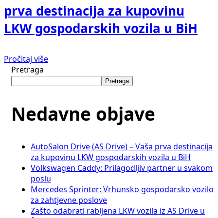
prva destinacija za kupovinu
LKW gospodarskih vozila u BiH
Pročitaj više
Pretraga
Pretraga
Nedavne objave
AutoSalon Drive (AS Drive) – Vaša prva destinacija
za kupovinu LKW gospodarskih vozila u BiH
Volkswagen Caddy: Prilagodljiv partner u svakom
poslu
Mercedes Sprinter: Vrhunsko gospodarsko vozilo
za zahtjevne poslove
Zašto odabrati rabljena LKW vozila iz AS Drive u